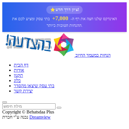
ציון דרך חדש!
7,000+
האינדקס שלנו חצה את רף ה-
בתי עסק ומציע לכם את
ההנחות הטובות ביותר.
הנחות במעמד החיוב
דף הבית
אודות
תקנון
בלוג
בתי עסק שיצאו מהסדר
יצירת קשר
Copyright © Behatsdaa Plus
Dreamview
נבנה ע"י חברת