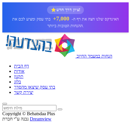
ציון דרך חדש!
7,000+
האינדקס שלנו חצה את רף ה-
בתי עסק ומציע לכם את
ההנחות הטובות ביותר.
הנחות במעמד החיוב
דף הבית
אודות
תקנון
בלוג
בתי עסק שיצאו מהסדר
יצירת קשר
Copyright © Behatsdaa Plus
Dreamview
נבנה ע"י חברת